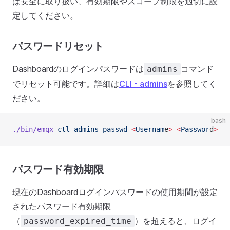
は安全に取り扱い、有効期限やスコープ制限を適切に設
定してください。
パスワードリセット
Dashboardのログインパスワードは
コマンド
admins
でリセット可能です。詳細は
CLI - admins
を参照してく
ださい。
bash
./bin/emqx
 ctl
 admins
 passwd
 <
Usernam
e
>
 <
Passwor
d
>
パスワード有効期限
現在のDashboardログインパスワードの使用期間が設定
されたパスワード有効期限
（
）を超えると、ログイ
password_expired_time