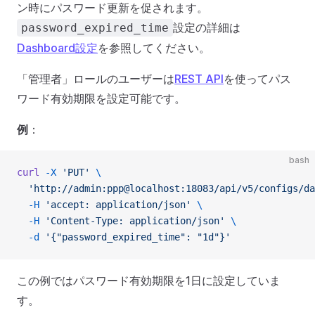
ン時にパスワード更新を促されます。
設定の詳細は
password_expired_time
Dashboard設定
を参照してください。
「管理者」ロールのユーザーは
REST API
を使ってパス
ワード有効期限を設定可能です。
例
：
bash
curl
 -X
 'PUT'
 \
  'http://admin:ppp@localhost:18083/api/v5/configs/da
  -H
 'accept: application/json'
 \
  -H
 'Content-Type: application/json'
 \
  -d
 '{"password_expired_time": "1d"}'
この例ではパスワード有効期限を1日に設定していま
す。