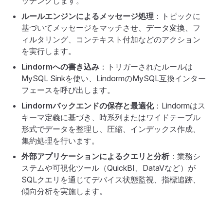
ッチングします。
ルールエンジンによるメッセージ処理
：トピックに
基づいてメッセージをマッチさせ、データ変換、フ
ィルタリング、コンテキスト付加などのアクション
を実行します。
Lindormへの書き込み
：トリガーされたルールは
MySQL Sinkを使い、LindormのMySQL互換インター
フェースを呼び出します。
Lindormバックエンドの保存と最適化
：Lindormはス
キーマ定義に基づき、時系列またはワイドテーブル
形式でデータを整理し、圧縮、インデックス作成、
集約処理を行います。
外部アプリケーションによるクエリと分析
：業務シ
ステムや可視化ツール（QuickBI、DataVなど）が
SQLクエリを通じてデバイス状態監視、指標追跡、
傾向分析を実施します。