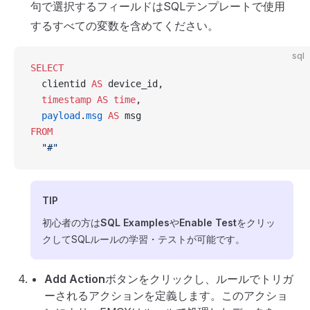
句で選択するフィールドはSQLテンプレートで使用
するすべての変数を含めてください。
sql
SELECT
  clientid 
AS
 device_id,
  timestamp
 AS
 time
,
  payload
.
msg
 AS
 msg
FROM
  "#"
TIP
初心者の方は
SQL Examples
や
Enable Test
をクリッ
クしてSQLルールの学習・テストが可能です。
Add Action
ボタンをクリックし、ルールでトリガ
ーされるアクションを定義します。このアクショ