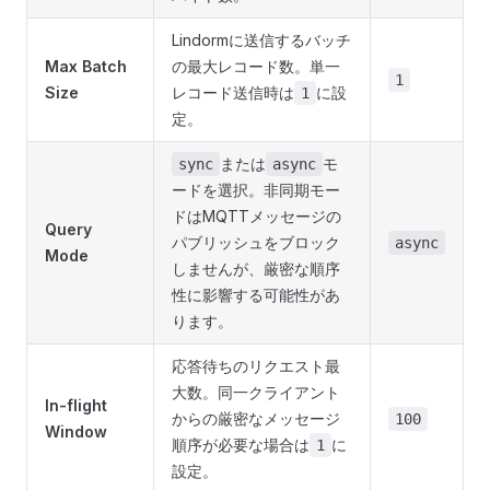
Lindormに送信するバッチ
Max Batch
の最大レコード数。単一
1
Size
レコード送信時は
に設
1
定。
または
モ
sync
async
ードを選択。非同期モー
ドはMQTTメッセージの
Query
パブリッシュをブロック
async
Mode
しませんが、厳密な順序
性に影響する可能性があ
ります。
応答待ちのリクエスト最
大数。同一クライアント
In-flight
からの厳密なメッセージ
100
Window
順序が必要な場合は
に
1
設定。