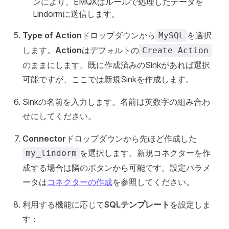
ンにより、EMQXはルールで処理したデータを
Lindormに送信します。
Type of Action
ドロップダウンから
を選択
MySQL
します。
Action
はデフォルトの
Create Action
のままにします。既に作成済みのSinkがあれば選択
可能ですが、ここでは新規Sinkを作成します。
Sinkの名前を入力します。名前は英数字の組み合わ
せにしてください。
Connector
ドロップダウンから先ほど作成した
を選択します。新規コネクターを作
my_lindorm
成する場合は隣のボタンから可能です。設定パラメ
ータは
コネクターの作成
を参照してください。
利用する機能に応じて
SQLテンプレート
を設定しま
す：