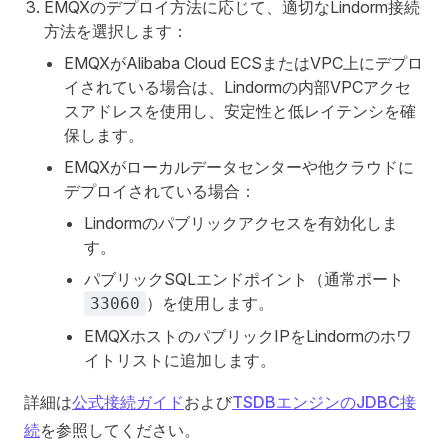
EMQXのデプロイ方法に応じて、適切なLindorm接続
方法を選択します：
EMQXがAlibaba Cloud ECSまたはVPC上にデプロ
イされている場合は、Lindormの内部VPCアクセ
スアドレスを使用し、安定性と低レイテンシを確
保します。
EMQXがローカルデータセンターや他クラウドに
デプロイされている場合：
Lindormのパブリックアクセスを有効化しま
す。
パブリックSQLエンドポイント（通常ポート
）を使用します。
33060
EMQXホストのパブリックIPをLindormのホワ
イトリストに追加します。
詳細は
公式接続ガイド
および
TSDBエンジンのJDBC接
続
を参照してください。