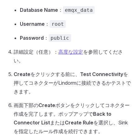
Database Name
：
emqx_data
Username
：
root
Password
：
public
詳細設定（任意）：
高度な設定
を参照してくださ
い。
Create
をクリックする前に、
Test Connectivity
を
押してコネクターがLindormに接続できるかテストで
きます。
画面下部の
Create
ボタンをクリックしてコネクター
作成を完了します。ポップアップで
Back to
Connector List
または
Create Rule
を選択し、Sink
を指定したルール作成を続行できます。