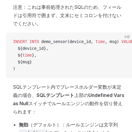
注意：これは事前処理されたSQLのため、フィール
ドは引用符で囲まず、文末にセミコロンを付けない
でください。
sql
INSERT INTO
 demo_sensor(device_id, 
time
, msg) 
VALU
  ${device_id},
  ${
time
},
  ${msg}
)
SQLテンプレート内でプレースホルダー変数が未定
義の場合、
SQLテンプレート
上部の
Undefined Vars
as Null
スイッチでルールエンジンの動作を切り替え
られます：
無効
（デフォルト）：ルールエンジンは文字列