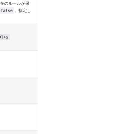
在のルールが保
。指定し
false
9]+$