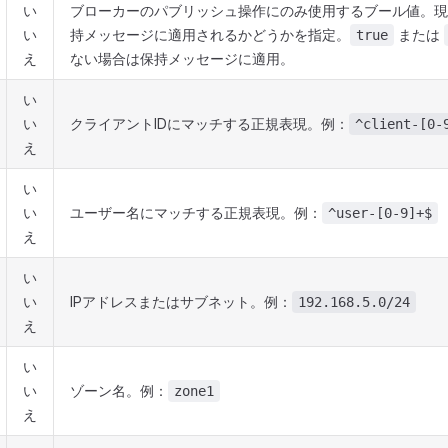
い
ブローカーのパブリッシュ操作にのみ使用するブール値。現
い
持メッセージに適用されるかどうかを指定。
または
true
え
ない場合は保持メッセージに適用。
い
い
クライアントIDにマッチする正規表現。例：
^client-[0-
え
い
い
ユーザー名にマッチする正規表現。例：
^user-[0-9]+$
え
い
い
IPアドレスまたはサブネット。例：
192.168.5.0/24
え
い
い
ゾーン名。例：
zone1
え