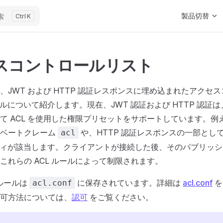
Main Navigat
製品切替
索
K
スコントロールリスト
、JWT および HTTP 認証レスポンスに埋め込まれたアクセ
ールについて紹介します。現在、JWT 認証および HTTP 認証
て ACL を使用した権限プリセットをサポートしています。例え
イベートクレーム
や、HTTP 認証レスポンスの一部とし
acl
パティが該当します。クライアントが接続した後、そのパブリッ
これらの ACL ルールによって制限されます。
 ルールは
に保存されています。詳細は
acl.conf
を
acl.conf
可方法については、
認可
をご覧ください。