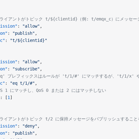
/ クライアントがトピック t/${clientid}（例: t/emqx_c）に
ission"
: 
"allow"
,
on"
: 
"publish"
,
c"
: 
"t/${clientid}"
ission"
: 
"allow"
,
on"
: 
"subscribe"
,
 'eq' プレフィックスはルールが 't/1/#' にマッチするが、't/1/x
c"
: 
"eq t/1/#"
,
 QoS 1 にマッチし、QoS 0 または 2 にはマッチしない
: [
1
]
// クライアントがトピック t/2 に保持メッセージをパブリッシュする
ission"
: 
"deny"
,
on"
: 
"publish"
,