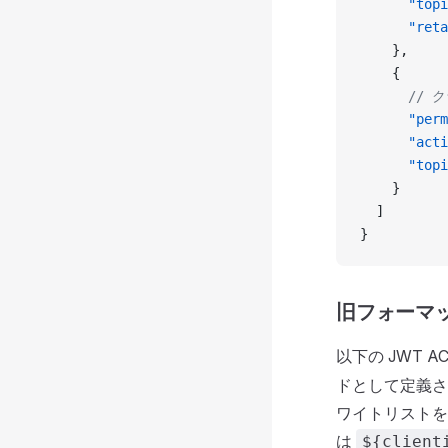
      "topi
      "reta
    },
    {
      /
      "perm
      "acti
      "topi
    }
  ]
}
旧フォーマ
以下の JWT 
ドとして定義さ
ワイトリストを
は
${client