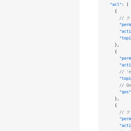
  "acl"
: [
    {
      /
      "perm
      "acti
      "topi
    },
    {
      "perm
      "acti
      //
      "topi
      //
      "qos"
    },
    {
      
      "perm
      "acti