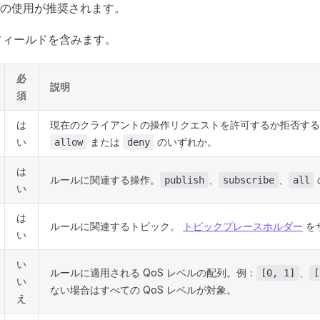
の使用が推奨されます。
のフィールドを含みます。
必
説明
須
は
現在のクライアントの操作リクエストを許可するか拒否する
い
または
のいずれか。
allow
deny
は
ルールに関連する操作。
、
、
publish
subscribe
all
い
は
ルールに関連するトピック。
トピックプレースホルダー
を
い
い
ルールに適用される QoS レベルの配列。例：
、
[0, 1]
[
い
ない場合はすべての QoS レベルが対象。
え