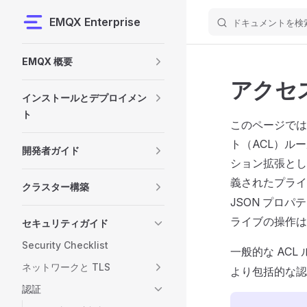
EMQX Enterprise
ドキュメントを検
Skip to content
Sidebar Navigation
EMQX 概要
アクセ
インストールとデプロイメン
ト
このページでは
ト（ACL）ル
開発者ガイド
ション拡張とし
義されたプラ
クラスター構築
JSON プロ
ライブの操作は
セキュリティガイド
Security Checklist
一般的な ACL
ネットワークと TLS
より包括的な認
認証