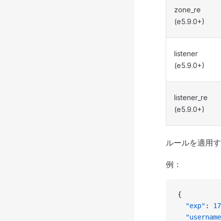
zone_re
(e5.9.0+)
listener
(e5.9.0+)
listener_re
(e5.9.0+)
ルールを適用す
例：
{
  "exp"
: 
17
  "username