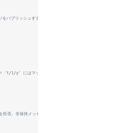
メッセージをパブリッシュすることを許可
' や 't/1/y' にはマッチしないことを意味
ことを拒否。非保持メッセージは許可