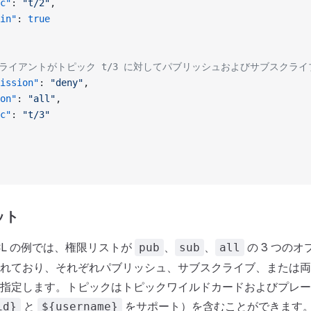
c"
: 
"t/2"
,
in"
: 
true
/ クライアントがトピック t/3 に対してパブリッシュおよびサブスク
ission"
: 
"deny"
,
on"
: 
"all"
,
c"
: 
"t/3"
ット
ACL の例では、権限リストが
、
、
の 3 つの
pub
sub
all
れており、それぞれパブリッシュ、サブスクライブ、または両
指定します。トピックはトピックワイルドカードおよびプレー
と
をサポート）を含むことができます
id}
${username}