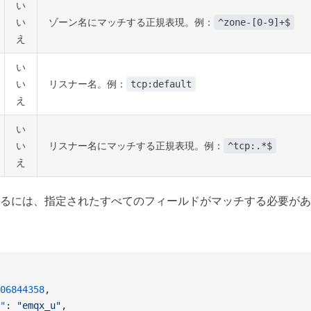
い
い
ゾーン名にマッチする正規表現。例：
^zone-[0-9]+$
え
い
い
リスナー名。例：
tcp:default
え
い
い
リスナー名にマッチする正規表現。例：
^tcp:.*$
え
るには、指定されたすべてのフィールドがマッチする必要があ
06844358
,
"
: 
"emqx_u"
,