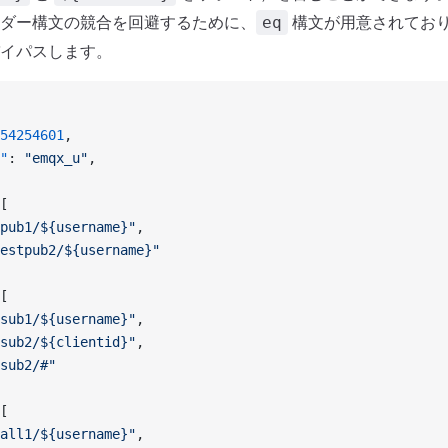
ダー構文の競合を回避するために、
構文が用意されてお
eq
イパスします。
54254601
,
"
: 
"emqx_u"
,
[
pub1/${username}"
,
estpub2/${username}"
[
sub1/${username}"
,
sub2/${clientid}"
,
sub2/#"
[
all1/${username}"
,