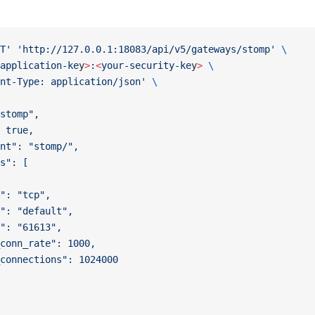
T'
 'http://127.0.0.1:18083/api/v5/gateways/stomp'
 \
application-ke
y
>
:
<
your-security-ke
y
>
 \
nt-Type: application/json'
 \
stomp",
 true,
nt": "stomp/",
s": [
": "tcp",
": "default",
": "61613",
conn_rate": 1000,
connections": 1024000