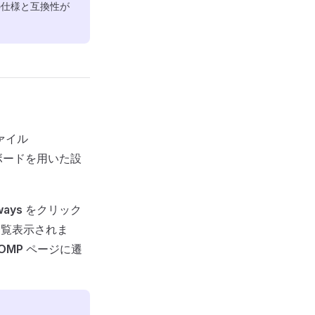
1 の仕様と互換性が
ファイル
ボードを用いた設
ways
をクリック
一覧表示されま
STOMP
ページに遷