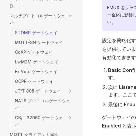
送
EMQX をク
ー全体に影響
マルチプロトコルゲートウェ
い。
イ
STOMP ゲートウェイ
設定を簡略化す
MQTT-SN ゲートウェイ
を提供していま
CoAP ゲートウェイ
有効化できます
LwM2M ゲートウェイ
Basic Confi
ExProto ゲートウェイ
す。
OCPP ゲートウェイ
次に
Listen
JT/T 808 ゲートウェイ
ます。ここ
NATS プロトコルゲートウェ
最後に
Enab
イ
ゲートウェイの
GB/T 32960 ゲートウェ
イ
Enabled
と表示
MQTT クライアント属性