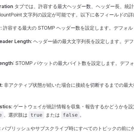
ration
タブでは、許容する最大ヘッダー数、ヘッダー長、統計
ountPoint 文字列の設定が可能です。以下に各フィールドの
r
: 許容する最大の STOMP ヘッダー数を設定します。デフォ
eader Length
: ヘッダー値の最大文字列長を設定します。デ
ength
: STOMP パケットの最大バイト数を設定します。デフ
t
: 非アクティブ状態が続いた場合に接続を切断するまでの最
。
stics
: ゲートウェイが統計情報を収集・報告するかどうかを
、選択肢は
または
。
e
true
false
: パブリッシュやサブスクライブ時にすべてのトピックの前に