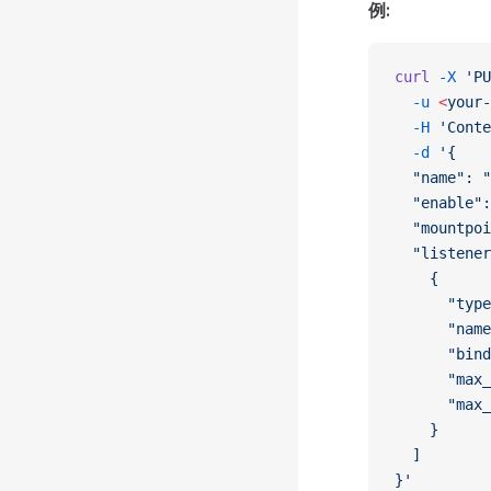
例:
curl
 -X
 'PU
  -u
 <
your-
  -H
 'Conte
  -d
 '{
  "name": "
  "enable":
  "mountpoi
  "listener
    {
      "type
      "name
      "bind
      "max_
      "max_
    }
  ]
}'