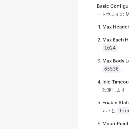
Basic Configu
ートウェイの M
Max Heade
Max Each H
。
1024
Max Body L
。
65536
Idle Timeou
設定します
Enable Stati
ルトは
tru
MountPoint