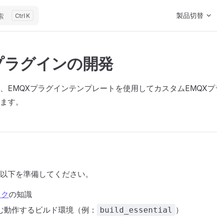
Main Navigat
製品切替
索
K
Xプラグインの開発
、EMQXプラグインテンプレートを使用してカスタムEMQX
ます。
以下を準備してください。
ック
の知識
む動作するビルド環境（例：
）
build_essential