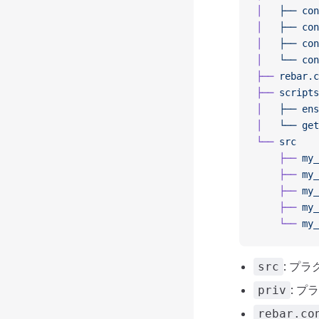
│
   ├──
 con
│
   ├──
 con
│
   ├──
 con
│
   └──
 con
├──
 rebar.c
├──
 scripts
│
   ├──
 ens
│
   └──
 get
└──
 src
    ├──
 my_
    ├──
 my_
    ├──
 my_
    ├──
 my_
    └──
 my_
: プ
src
: 
priv
rebar.co