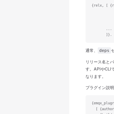
{relx, [ {r
           
           
           
       ...
       ]}.
通常、
deps
リリース名とバ
す。APIやC
なります。
プラグイン説明
{emqx_plugr
  [ {author