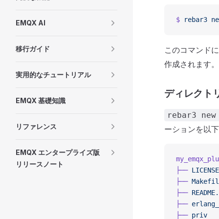
$
 rebar3
 ne
EMQX AI
移行ガイド
このコマンドに
作成されます。
実用的なチュートリアル
ディレクト
EMQX 基礎知識
rebar3 new
リファレンス
ーションを以下
EMQX エンタープライズ版
my_emqx_plu
リリースノート
├──
 LICENSE
├──
 Makefil
├──
 README.
├──
 erlang_
├──
 priv