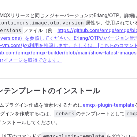
QXリリースと同じメジャーバージョンのErlang/OTP。詳細はD
属性や、使用されてい
containers.image.otp.version
ファイル（例：
https://github.com/emqx/emqx/bl
ersions
tool-versions）を参照してください。Erlang/OTPのバージョン管
//asdf-vm.com/)の利用を推奨します。もしくは、[こちらのコマンド
ithub.com/emqx/emqx-builder/blob/main/show-latest-im
ilderイメージを取得できます。
ンテンプレートのインストール
タムプラグイン作成を簡素化するために
emqx-plugin-template
グインを作成するには、
のテンプレートとして
rebar3
emq
インストールしてください。
は、以下のコマンドで
をダウンロー
emqx-plugin-template