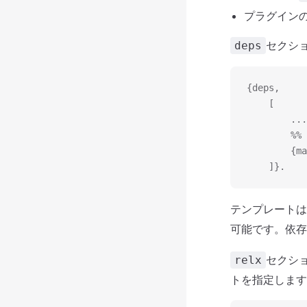
プラグイン
セクシ
deps
{deps,
    [
        ...
       
        {ma
    ]}.
テンプレートは
可能です。依存
セクシ
relx
トを指定します