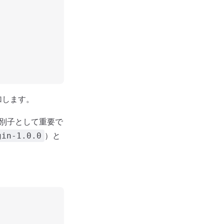
加します。
識別子として重要で
）と
gin-1.0.0