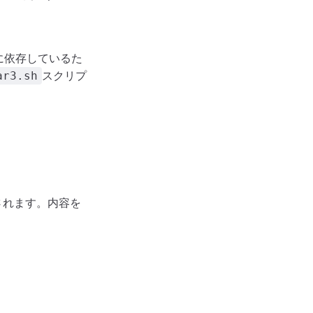
に依存しているた
スクリプ
ar3.sh
されます。内容を