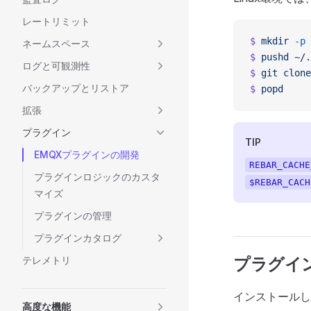
レートリミット
$
 mkdir
 -p
 
ネームスペース
$
 pushd
 ~/.
ログと可観測性
$
 git
 clone
バックアップとリストア
$
 popd
拡張
プラグイン
TIP
EMQXプラグインの開発
REBAR_CACHE
プラグインロジックのカスタ
$REBAR_CACH
マイズ
プラグインの管理
プラグインカタログ
テレメトリ
プラグイ
インストールし
高度な機能