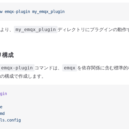
w
 emqx-plugin
 my_emqx_plugin
より、
ディレクトリにプラグインの動作
my_emqx_plugin
リ構成
コマンドは、
を依存関係に含む標準的なE
 emqx-plugin
emqx
の構成で作成します。
gin
e
md
ls.config