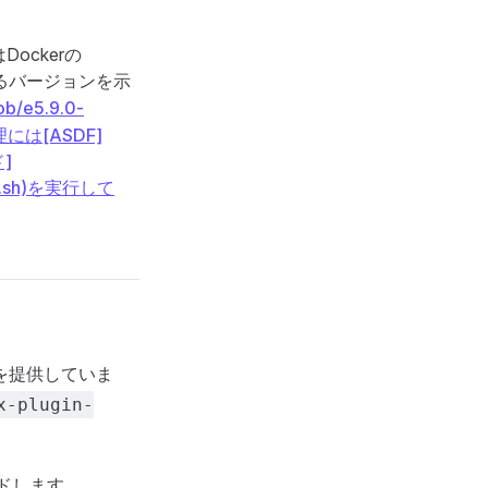
ockerの
るバージョンを示
ob/e5.9.0-
理には[ASDF]
]
ages.sh)を実行して
を提供していま
x-plugin-
ドします。