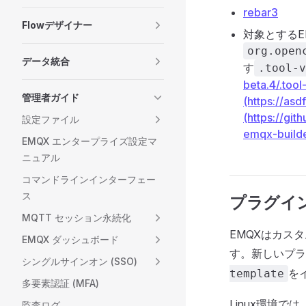
rebar3
Flowデザイナー
対象とするEM
org.open
データ統合
す
.tool-v
beta.4/.
管理者ガイド
(https:
(https://g
設定ファイル
emqx-bu
EMQX エンタープライズ設定マ
ニュアル
コマンドラインインターフェー
ス
プラグイ
MQTT セッション永続化
EMQXはカス
EMQX ダッシュボード
す。新しいプラ
シングルサインオン (SSO)
を
template
多要素認証 (MFA)
Linux環境で
監査ログ