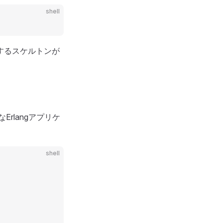
shell
するスケルトンが
rlangアプリケ
shell