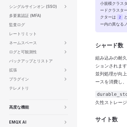
小規模クラス
シングルサインオン (SSO)
ードクラスタ
多要素認証 (MFA)
クターは
と
2
ー内の異なる
監査ログ
レートリミット
ネームスペース
シャード数
ログと可観測性
組み込みの耐久
バックアップとリストア
ションされます
拡張
並列処理が向上
プラグイン
ースを消費し、
テレメトリ
durable_st
久性ストレージ
高度な機能
サイト数
EMQX AI