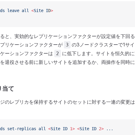
ds
 leave
 all
 <
Site
 I
D
>
ると、実効的なレプリケーションファクターが設定値を下回る
レプリケーションファクターが
の3ノードクラスターで1サ
3
リケーションファクターは
に低下します。サイトを恒久的に
2
を退役させる前に新しいサイトを追加するか、両操作を同時に
り当て
ジのレプリカを保持するサイトのセットに対する一連の変更は
ds
 set-replicas
 all
 <
Site
 ID
 1>
 <
Site
 ID
 2>
 ...