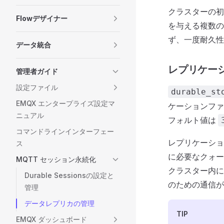
クラスターの初
Flowデザイナー
を与える複数の
ず、一度耐久性
データ統合
レプリケー
管理者ガイド
設定ファイル
durable_st
EMQX エンタープライズ設定マ
ケーションファ
ニュアル
フォルト値は
コマンドラインインターフェー
レプリケーショ
ス
に必要なクォー
MQTT セッション永続化
クラスター内に
Durable Sessionsの設定と
のための通信が
管理
データレプリカの管理
TIP
EMQX ダッシュボード