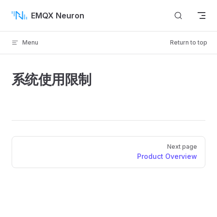
Skip to content
EMQX Neuron
Menu
Return to top
系统使用限制
Pager
Next page
Product Overview