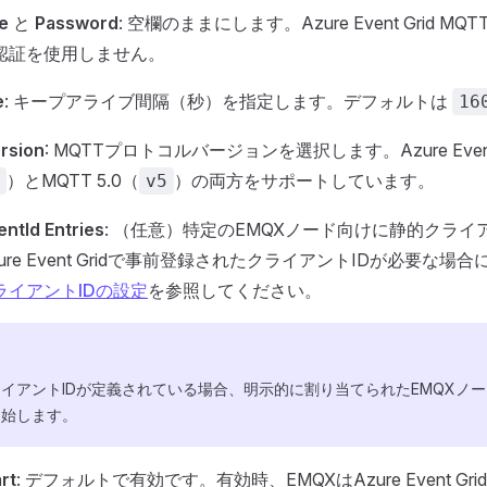
e
と
Password
: 空欄のままにします。Azure Event Grid M
認証を使用しません。
e
: キープアライブ間隔（秒）を指定します。デフォルトは
16
rsion
: MQTTプロトコルバージョンを選択します。Azure Event
）とMQTT 5.0（
）の両方をサポートしています。
v5
ientId Entries
: （任意）特定のEMQXノード向けに静的クライ
ure Event Gridで事前登録されたクライアントIDが必要な場
ライアントIDの設定
を参照してください。
イアントIDが定義されている場合、明示的に割り当てられたEMQXノー
開始します。
rt
: デフォルトで有効です。有効時、EMQXはAzure Event G