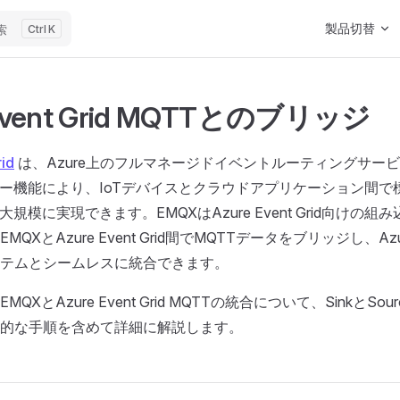
Main Navigat
製品切替
索
K
 Event Grid MQTTとのブリッジ
id
は、Azure上のフルマネージドイベントルーティングサー
カー機能により、IoTデバイスとクラウドアプリケーション間で
大規模に実現できます。EMQXはAzure Event Grid向けの
QXとAzure Event Grid間でMQTTデータをブリッジし、A
テムとシームレスに統合できます。
QXとAzure Event Grid MQTTの統合について、SinkとSo
的な手順を含めて詳細に解説します。