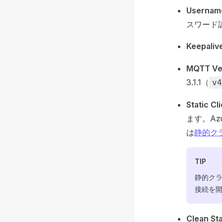
Usernam
スワード
Keepaliv
MQTT Ve
3.1.1（
v4
Static Cl
ます。Az
は
静的ク
TIP
静的クラ
接続を
Clean Sta