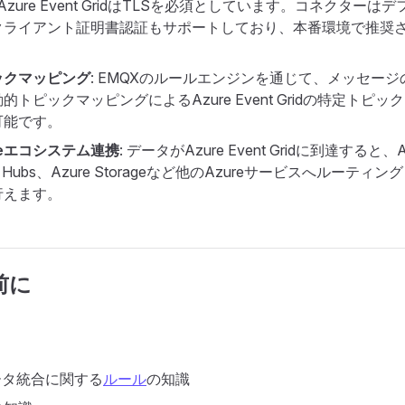
: Azure Event GridはTLSを必須としています。コネクターは
クライアント証明書認証もサポートしており、本番環境で推奨
ックマッピング
: EMQXのルールエンジンを通じて、メッセー
的トピックマッピングによるAzure Event Gridの特定トピ
可能です。
reエコシステム連携
: データがAzure Event Gridに到達すると、Azu
ent Hubs、Azure Storageなど他のAzureサービスへルーテ
行えます。
前に
ータ統合に関する
ルール
の知識