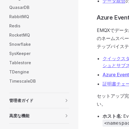
データ統合
QuasarDB
RabbitMQ
Azure Ev
Redis
EMQXでデータ
RocketMQ
のネームスペー
Snowflake
テップバイステ
SysKeeper
クイックスター
Tablestore
シュとサブ
TDengine
Azure Ev
TimescaleDB
証明書チェ
セットアップ完
管理者ガイド
い。
高度な機能
ホスト名
: 
<namespa