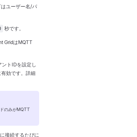
QTTはユーザー名/パ
秒です。
0
 GridはMQTT
アントIDを設定し
合に有効です。詳細
ドのみがMQTT
ridに接続するたびに