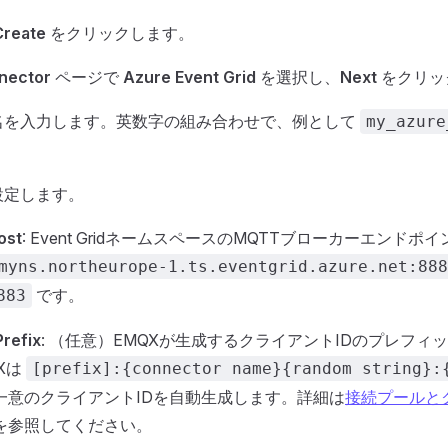
Create
をクリックします。
nector
ページで
Azure Event Grid
を選択し、
Next
をクリッ
名を入力します。英数字の組み合わせで、例として
my_azure
設定します。
ost
: Event GridネームスペースのMQTTブローカーエンド
myns.northeurope-1.ts.eventgrid.azure.net:888
です。
883
Prefix
: （任意）EMQXが生成するクライアントIDのプレフィ
Xは
[prefix]:{connector name}{random string}:
一意のクライアントIDを自動生成します。詳細は
接続プールと
を参照してください。