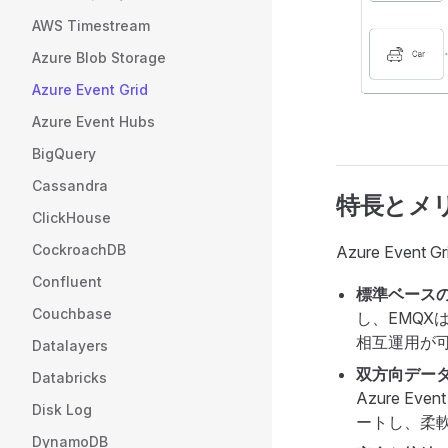
AWS Timestream
Azure Blob Storage
Azure Event Grid
Azure Event Hubs
BigQuery
Cassandra
特長とメ
ClickHouse
CockroachDB
Azure Ev
Confluent
標準ベースの
Couchbase
し、EMQX
相互運用が
Datalayers
双方向デー
Databricks
Azure E
Disk Log
ートし、柔軟
DynamoDB