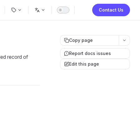
ion
Contact Us
Copy page
Report docs issues
led record of
Edit this page