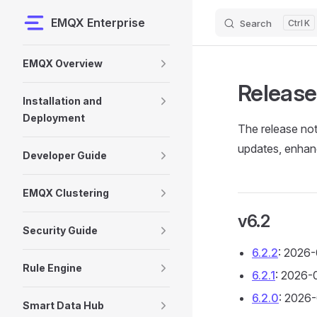
EMQX Enterprise
Search
K
Skip to content
Sidebar Navigation
EMQX Overview
Release
Installation and
Deployment
The release no
updates, enhanc
Developer Guide
EMQX Clustering
v6.2
Security Guide
6.2.2
: 2026
Rule Engine
6.2.1
: 2026-
6.2.0
: 2026
Smart Data Hub