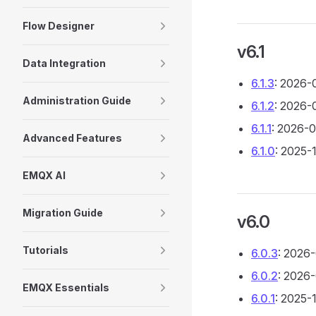
Flow Designer
v6.1
Data Integration
6.1.3
: 2026-
Administration Guide
6.1.2
: 2026-
6.1.1
: 2026-
Advanced Features
6.1.0
: 2025-
EMQX AI
Migration Guide
v6.0
Tutorials
6.0.3
: 2026
6.0.2
: 2026
EMQX Essentials
6.0.1
: 2025-1