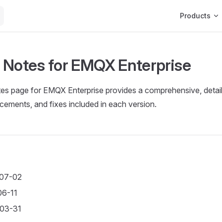
Main Navigat
Products
 Notes for EMQX Enterprise
tes page for EMQX Enterprise provides a comprehensive, detai
ements, and fixes included in each version.
-07-02
06-11
-03-31