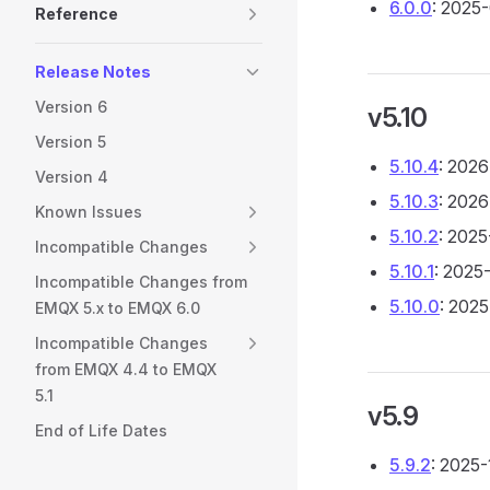
6.0.0
: 2025
Reference
Release Notes
Version 6
v5.10
Version 5
5.10.4
: 202
Version 4
5.10.3
: 202
Known Issues
5.10.2
: 2025
Incompatible Changes
5.10.1
: 2025
Incompatible Changes from
5.10.0
: 202
EMQX 5.x to EMQX 6.0
Incompatible Changes
from EMQX 4.4 to EMQX
5.1
v5.9
End of Life Dates
5.9.2
: 2025-